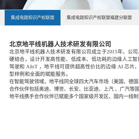
集成电路知识产权联盟
集成电路知识产权联盟福建分联盟
北京地平线机器人技术研发有限公司
北京地平线机器人技术研发有限公司成立于2015年
，公司
硬结合，设计开发高性能、低成本、低功耗的边缘人工智
驾驶和 AIoT ，地平线可提供超高性价比的边缘 AI 
型样例和全面的赋能服务。
在智能驾驶领域，地平线同全球四大汽车市场（美国、德国
合作伙伴包括奥迪、博世、长安、比亚迪、上汽 、广汽等国内外的顶级
地平线携手合作伙伴已赋能多个国家级开发区、国内一线制