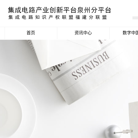
首页
资讯中心
数字中
产业资讯
政策信息
活动公告
数据统计分析
项目申报信息