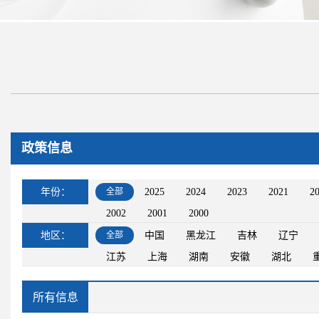
政策信息
年份：
全部
2025
2024
2023
2021
2
2002
2001
2000
地区：
全部
中国
黑龙江
吉林
辽宁
江苏
上海
湖南
安徽
湖北
所有信息