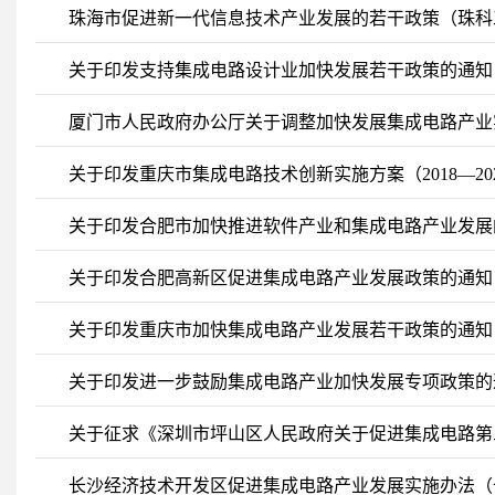
珠海市促进新一代信息技术产业发展的若干政策（珠科工信
关于印发支持集成电路设计业加快发展若干政策的通知（成
厦门市人民政府办公厅关于调整加快发展集成电路产业实施
关于印发重庆市集成电路技术创新实施方案（2018—202
关于印发合肥市加快推进软件产业和集成电路产业发展
〔2018〕941号）
关于印发合肥高新区促进集成电路产业发展政策的通知（合
关于印发重庆市加快集成电路产业发展若干政策的通知（渝
关于印发进一步鼓励集成电路产业加快发展专项政策的通知
关于征求《深圳市坪山区人民政府关于促进集成电路第
长沙经济技术开发区促进集成电路产业发展实施办法（长经