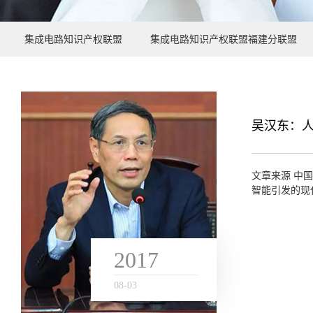
集成电路知识产权联盟
集成电路知识产权联盟福建分联盟
吴汉东：
文章来源 中
智能引发的现
面向未来时代的
2017
08
-
03