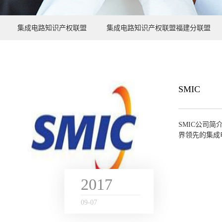
集成电路知识产权联盟
集成电路知识产权联盟福建分联盟
SMIC
SMIC公司
界领先的集成
路芯片制造企业
2017
09
-
07