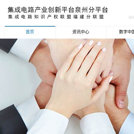
首页
资讯中心
数字中
产业资讯
政策信息
活动公告
数据统计分析
项目申报信息