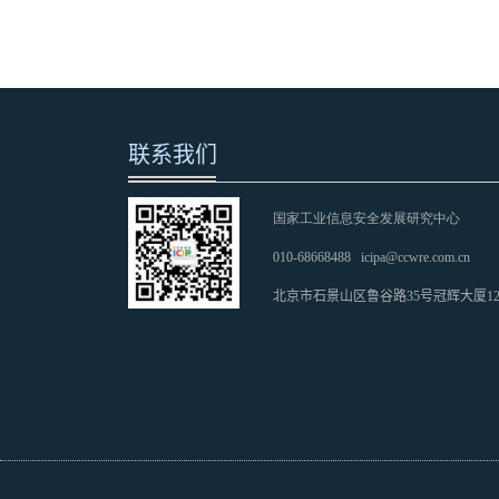
联系我们
国家工业信息安全发展研究中心
010-68668488
icipa@ccwre.com.cn
北京市石景山区鲁谷路35号冠辉大厦1