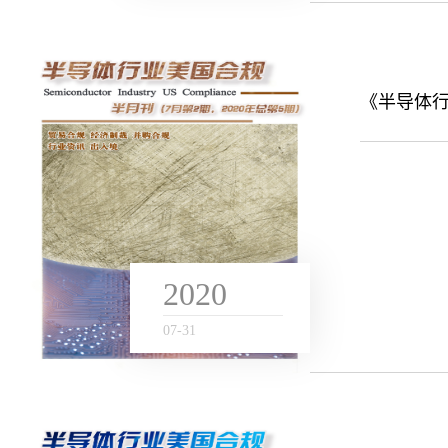
《半导体行
2020
07
-
31