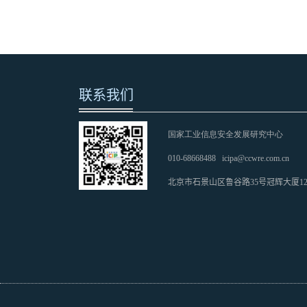
联系我们
国家工业信息安全发展研究中心
010-68668488
icipa@ccwre.com.cn
北京市石景山区鲁谷路35号冠辉大厦1