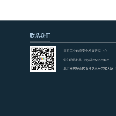
联系我们
国家工业信息安全发展研究中心
010-68668488
icipa@ccwre.com.cn
北京市石景山区鲁谷路35号冠辉大厦1