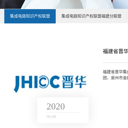
集成电路知识产权联盟
集成电路知识产权联盟福建分联盟
福建省晋
福建省晋华集
团、泉州市金
资设立的先进集
2020
06
-
08