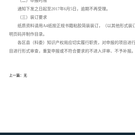
（二）申报时限
通知下发之日起至2017年6月5日，逾期不再受理。
（三）装订要求
纸质资料请用A4纸按正规书籍粘胶简装装订，（以其他形式装
明页码并制作目录。
各区县（科委）知识产权局应切实履行职责，对申报的项目进
目进行形式审查，重复申报或不符合要求的不进入评审、不予补报
上一篇：无