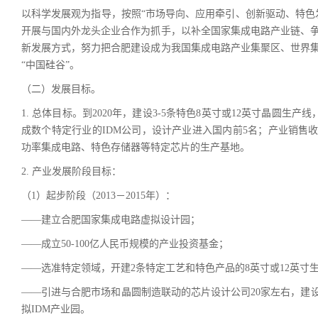
以科学发展观为指导，按照“市场导向、应用牵引、创新驱动、特色
开展与国内外龙头企业合作为抓手，以补全国家集成电路产业链、
新发展方式，努力把合肥建设成为我国集成电路产业集聚区、世界
“中国硅谷”。
（二）发展目标。
1. 总体目标。到2020年，建设3-5条特色8英寸或12英寸晶圆生产
成数个特定行业的IDM公司，设计产业进入国内前5名；产业销售收入
功率集成电路、特色存储器等特定芯片的生产基地。
2. 产业发展阶段目标：
（1）起步阶段（2013－2015年）：
——建立合肥国家集成电路虚拟设计园；
——成立50-100亿人民币规模的产业投资基金；
——选准特定领域，开建2条特定工艺和特色产品的8英寸或12英寸
——引进与合肥市场和晶圆制造联动的芯片设计公司20家左右，建
拟IDM产业园。