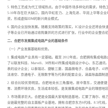
5. 特色工艺成为代工领域热点。由于中国市场多样化的需求，特色工艺（BC
5-10年存在巨大缺口，国内华虹宏力、上海先进、华润上华等企
资，形成虚拟IDM的新兴商业模式。
6. 国内企业加快发展。随着支持政策的落实，IC设计企业还将会
子等企业已开始通过收购兼并的方式进行扩张，行业中的企业整合
二、合肥市发展集成电路产业的基础条件
（一）产业发展基础和优势。
1. 集成电路产业具有一定基础。截至 2012年底，合肥拥有集成电路
了以联发科技、Marvell、38所和43所集成电路设计中心、东
表的设计企业；以泰瑞达、捷敏三菱、国晶微电子、合晶电子、43
法液空、京通电子、无限数字等为代表的配套企业，涵盖除晶圆制
2. 综合比较优势明显。合肥地处长三角腹地，居中靠东，交通便
育、消费环境优良，生活成本较低，是发展集成电路产业的理想地
3. 市场需求巨大。合肥是全国最大家电制造基地，汇聚了海尔、
业链最完整的自主面板产业基地，拥有合肥京东方6代线、8.5代线