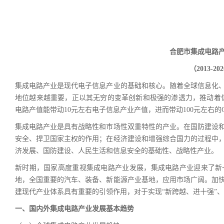
合肥市集成电路
（2013-20
集成电路产业是现代电子信息产业的基础和核心。随着全球信息化
地位越来越重要，正以其无穷的变革创新和极强的渗透力，推动着信
电路产值能带动10元左右电子信息产业产值，进而带动100元左右的
集成电路产业是具有战略性和市场性双重特性的产业。在国防建设
安全、捍卫国家主权的作用；在经济建设和增强综合国力的过程中
济发展、国防建设、人民生活和信息安全的基础性、战略性产业。
新时期，国家高度重视集成电路产业发展，集成电路产业迎来了新
地，全国重要的汽车、装备、新能源产业基地，应用市场广阔。加
建现代产业体系具有重要的引领作用，对于实现“新跨越、进十强”、
一、国内外集成电路产业发展基本趋势