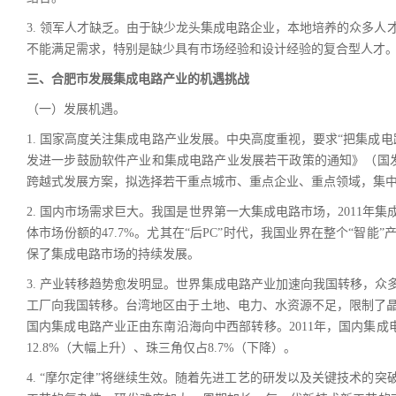
3. 领军人才缺乏。由于缺少龙头集成电路企业，本地培养的众多
不能满足需求，特别是缺少具有市场经验和设计经验的复合型人才
三、合肥市发展集成电路产业的机遇挑战
（一）发展机遇。
1. 国家高度关注集成电路产业发展。中央高度重视，要求“把集成
发进一步鼓励软件产业和集成电路产业发展若干政策的通知》（国发
跨越式发展方案，拟选择若干重点城市、重点企业、重点领域，集
2. 国内市场需求巨大。我国是世界第一大集成电路市场，2011年集成
体市场份额的47.7%。尤其在“后PC”时代，我国业界在整个“智
保了集成电路市场的持续发展。
3. 产业转移趋势愈发明显。世界集成电路产业加速向我国转移，众
工厂向我国转移。台湾地区由于土地、电力、水资源不足，限制了
国内集成电路产业正由东南沿海向中西部转移。2011年，国内集成
12.8%（大幅上升）、珠三角仅占8.7%（下降）。
4. “摩尔定律”将继续生效。随着先进工艺的研发以及关键技术的突