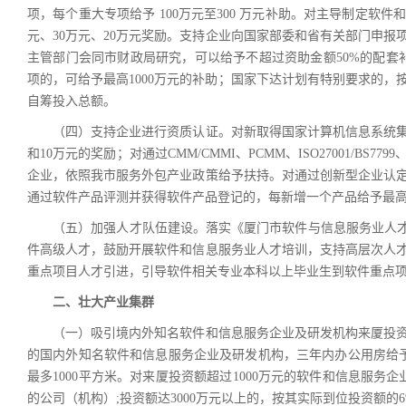
项，每个重大专项给予 100万元至300 万元补助。对主导制定软
元、30万元、20万元奖励。支持企业向国家部委和省有关部门申
主管部门会同市财政局研究，可以给予不超过资助金额50%的配套
项的，可给予最高1000万元的补助；国家下达计划有特别要求的
自筹投入总额。
（四）支持企业进行资质认证。对新取得国家计算机信息系统集成
和10万元的奖励；对通过CMM/CMMI、PCMM、ISO27001/BS77
企业，依照我市服务外包产业政策给予扶持。对通过创新型企业认
通过软件产品评测并获得软件产品登记的，每新增一个产品给予最高2
（五）加强人才队伍建设。落实《厦门市软件与信息服务业人才计
件高级人才，鼓励开展软件和信息服务业人才培训，支持高层次人
重点项目人才引进，引导软件相关专业本科以上毕业生到软件重点
二、壮大产业集群
（一）吸引境内外知名软件和信息服务企业及研发机构来厦投资
的国内外知名软件和信息服务企业及研发机构，三年内办公用房给予5
最多1000平方米。对来厦投资额超过1000万元的软件和信息服
的公司（机构）;投资额达3000万元以上的，按其实际到位投资额的