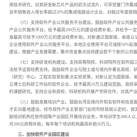
用技术研究，对其研发新芯片产品的初次试流片，可享受厦门市集成
且年销售收入增长率超过20%的集成电路设计企业，对超过年度按销
（六）支持软件产业公共服务平台建设。鼓励软件产业公共服务
产业公共服务平台，给予最高200万元的建设经费补助，并给予一
准最高可给予1000万元的建设经费补助。对新通过国家级、省级认
企业使用软件产业公共服务平台，本地企业使用平台可减按50%标
建设，根据产业发展需要，集中资金重点扶持建设若干个新的公共
（七）支持研发机构建设。支持高等院校、科研院所在软件园三期
法给予运营经费支持。鼓励软件企业与院士或与境内外著名高校、
（研究）中心、工程实验室和重点实验室等，对新认定为国家级、省
立博士后科研工作站的软件企业，给予最高10万元建站奖励。政府
的课题研究。支持企业和高校、科研机构开展产学研合作，对其产
（八）鼓励发展培训产业。鼓励台湾及境内外知名软件和信息服
才实训基地建设。经市软件产业主管部门会同市财政局认定的，按其
励培训机构在软件园等产业园区开展培训业务，年培训学生400人
月200元房租补助，每年每个培训机构最高补助50万元。
三、加快软件产业园区建设