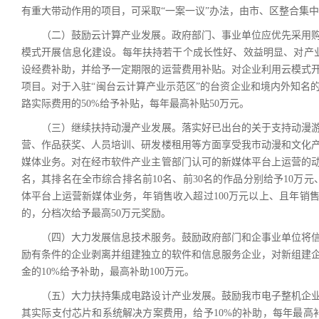
有重大带动作用的项目，可采取“一案一议”办法，由市、区整合集
（二）鼓励云计算产业发展。政府部门、事业单位应优先采用购
模式开展信息化建设。每年扶持若干个成长性好、效益明显、对产业
设经费补助，并给予一定期限的运营费用补贴。对企业利用云模式
项目。对于入驻“闽台云计算产业示范区”的台资企业和境内外知名
路实际费用的50%给予补贴，每年最高补贴50万元。
（三）继续扶持动漫产业发展。落实好已出台的关于支持动漫游
营、作品获奖、人员培训、研发楼租用等方面享受我市动漫和文化
媒体业务。对在经市软件产业主管部门认可的新媒体平台上运营的
名，其排名在全市综合排名前10名、前30名的作品分别给予10万
体平台上运营新媒体业务，年销售收入超过100万元以上、且年销
的，分档次给予最高50万元奖励。
（四）大力发展信息技术服务。鼓励政府部门和企事业单位将信
励有条件的企业剥离并组建独立的软件和信息服务企业，对新组建企
金的10%给予补助，最高补助100万元。
（五）大力扶持集成电路设计产业发展。鼓励我市电子整机企业
其实际支付芯片和系统解决方案费用，给予10%的补助，每年最高