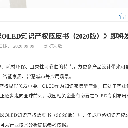
全球OLED知识产权蓝皮书（2020版）》即将
日期：
2020-09-09
浏览次数:
单、耗材环保、且柔性可卷曲的特点，为更多产品设计带来可
，智能家居、智慧城市等应用场景。
知识产权显得愈发重要。OLED作为知识密集型产业，正处于产
平正逐步走向全球前列，我国相关企业有必要在OLED专利布
全球OLED知识产权蓝皮书（2020版）》，集成电路知识产
望可为行业技术分析提供参考依据。