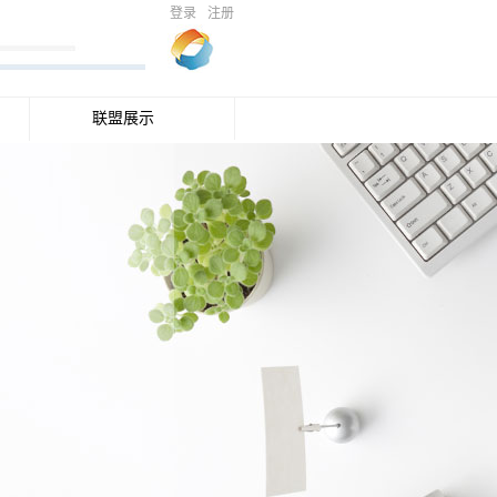
登录
注册
联盟展示