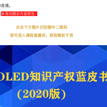
0直播。
出
本周的精彩内容预告~
点击下方图片识别图中二维码
即可进入课程直播间，获取精彩干货