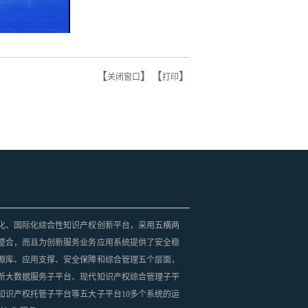
【
】【
】
关闭窗口
打印
化、国际化综合性知识产权创新平台，采用五横两
整合，而且为创新服务业务应用系统提供了安全稳
源库、应用支撑、安全保障和综合管理五个层面，
新大数据服务子平台、现代知识产权综合管理子平
知识产权托管子平台等五大子平台10多个系统的运