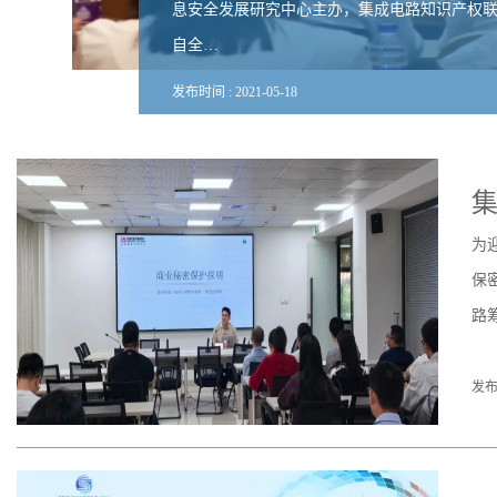
息安全发展研究中心主办，集成电路知识产权
自全…
发布时间 :
2021
-
05
-
18
为
保
路
发布