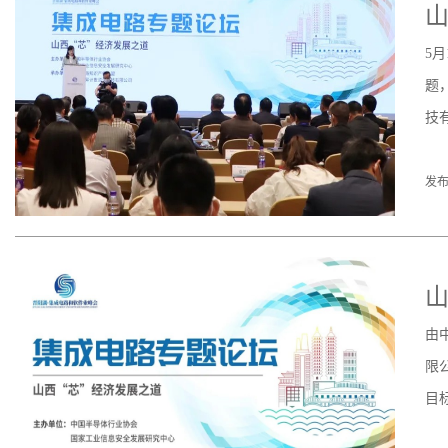
山
5
题
技
发布
山
由
限
目