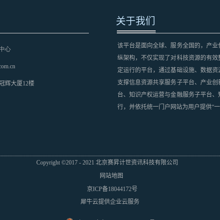
关于我们
该平台是面向全球、服务全国的，产业
中心
纵架构，不仅实现了对科技资源的有效
com.cn
定运行的平台，通过基础设施、数据资
支撑信息资源共享服务子平台、产业创
冠辉大厦12楼
台、知识产权运营与金融服务子平台、
行，并依托统一门户网站为用户提供“一
Copyright ©2017 - 2021 北京赛昇计世资讯科技有限公司
网站地图
京ICP备18044172号
犀牛云提供企业云服务