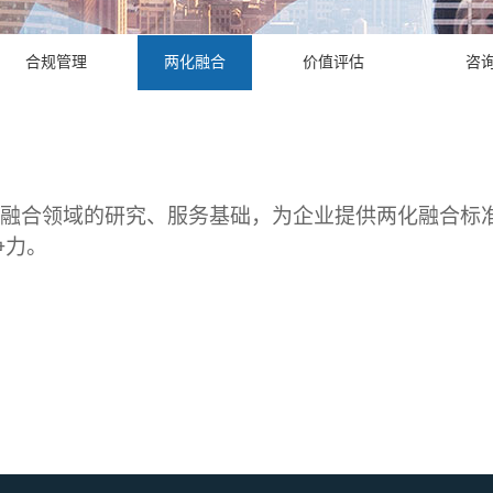
合规管理
两化融合
价值评估
咨
融合领域的研究、服务基础，为企业提供两化融合标
争力。