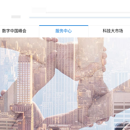
数字中国峰会
服务中心
科技大市场