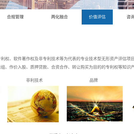
合规管理
两化融合
价值评估
咨
专利权、软件著作权及非专利技术等为代表的专业技术型无形资产评估项
重组、作价入股、质押贷款、合资合作、转让购买为目的的专利权等知识
非利技术 品牌 其他无