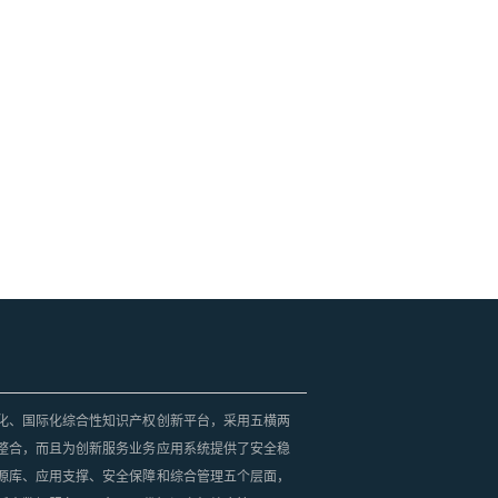
化、国际化综合性知识产权创新平台，采用五横两
整合，而且为创新服务业务应用系统提供了安全稳
源库、应用支撑、安全保障和综合管理五个层面，