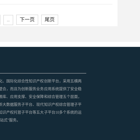
下一页
尾页
...
化、国际化综合性知识产权创新平台，采用五横两
整合，而且为创新服务业务应用系统提供了安全稳
源库、应用支撑、安全保障和综合管理五个层面，
新大数据服务子平台、现代知识产权综合管理子平
知识产权托管子平台等五大子平台10多个系统的运
站式”服务。