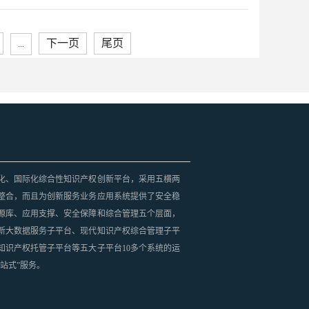
下一页
尾页
...
化、国际化综合性知识产权创新平台，采用五横两
整合，而且为创新服务业务应用系统提供了安全稳
源库、应用支撑、安全保障和综合管理五个层面，
新大数据服务子平台、现代知识产权综合管理子平
知识产权托管子平台等五大子平台10多个系统的运
站式”服务。