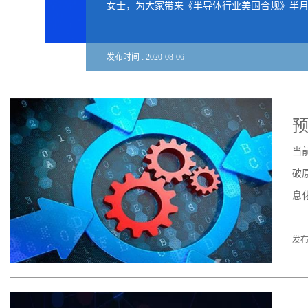
女士，为大家带来《半导体行业美国合规》半月刊
发布时间 :
2020
-
08
-
06
预
当
破
息
发布