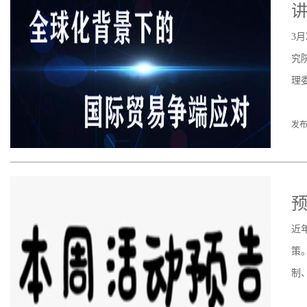
讲
3
究
理
发布
预
近
策
制