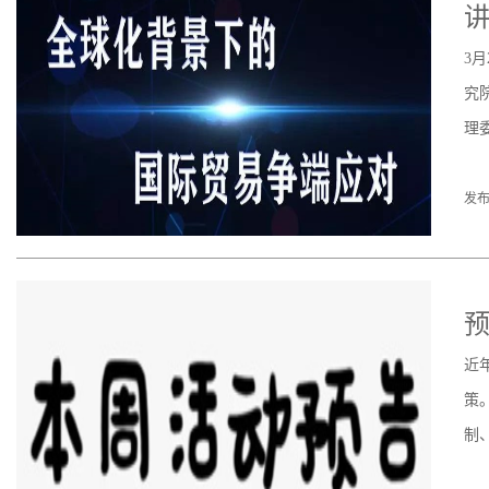
讲
3
究
理
发布
预
近
策
制