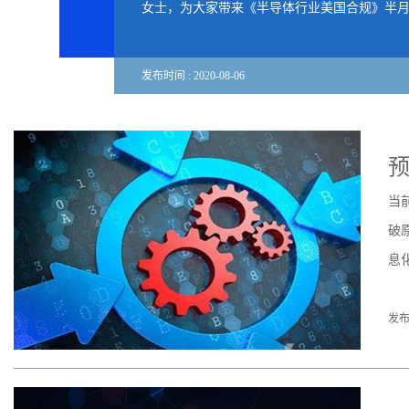
女士，为大家带来《半导体行业美国合规》半月刊
发布时间 :
2020
-
08
-
06
预
当
破
息
发布