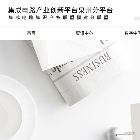
首页
资讯中心
数字中
产业资讯
政策信息
活动公告
数据统计分析
项目申报信息