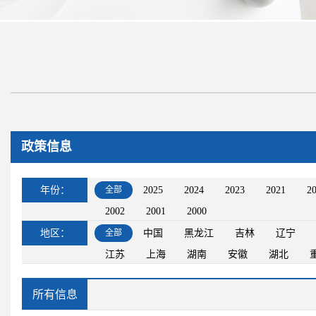
政策信息
年份：
全部
2025
2024
2023
2021
2
2002
2001
2000
地区：
全部
中国
黑龙江
吉林
辽宁
江苏
上海
湖南
安徽
湖北
所有信息