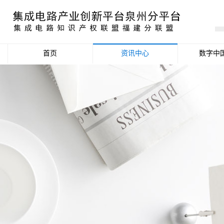
首页
资讯中心
数字中
产业资讯
政策信息
活动公告
数据统计分析
项目申报信息