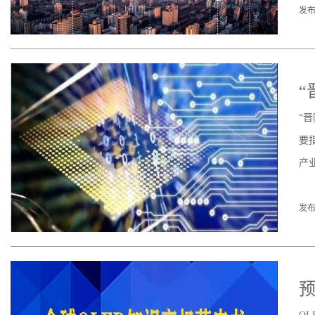
发布
“
“
要
产
发布
预