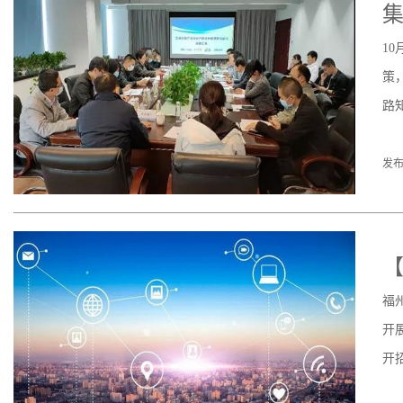
1
策
路
发布
福
开
开