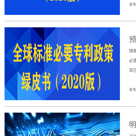
发布
预
随
必
其
发布