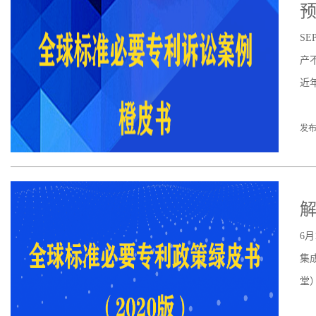
预
S
产
近
发布
解
6
集
堂