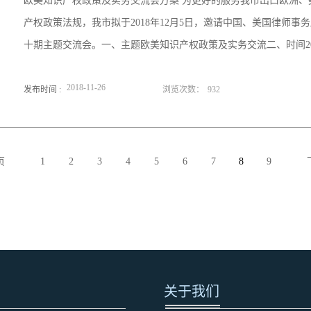
欧美知识产权政策及实务交流会方案 为更好的服务我市出口欧洲、
产权政策法规，我市拟于2018年12月5日，邀请中国、美国律师事
十期主题交流会。一、主题欧美知识产权政策及实务交流二、时间201
2018
-
11
-
26
发布时间 :
浏览次数：
932
页
1
2
3
4
5
6
7
8
9
关于我们