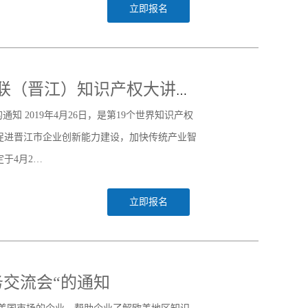
立即报名
晋江）知识产权大讲堂的通知
 2019年4月26日，是第19个世界知识产权
促进晋江市企业创新能力建设，加快传统产业智
于4月2…
立即报名
交流会“的通知