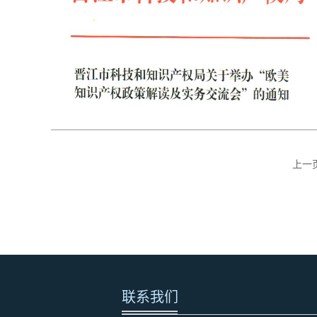
上一
联系我们