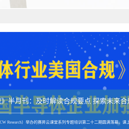
》半月刊：及时解读合规要点 探索未来合
CCW Research）举办的赛昇云课堂系列专题培训第二十二期圆满落幕