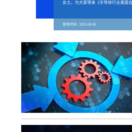
女士，为大家带来《半导体行业美国合
发布时间 :
2020
-
08
-
06