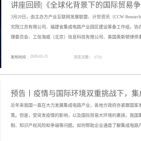
讲座回顾|《全球化背景下的国际贸易争
3月20日，由主办方产业互联网发展联盟、计世资讯（CCW Resea
究院江苏有限公司、福建省集成电路产业园区建设筹备工作组，协
理委员会、工信海威（北京）信息科技有限公司、美国奥斯顿律师
2020
-
03
-
25
发布时间 :
浏览次数：
1753
预告丨疫情与国际环境双重挑战下，集成电路如何在国际
近年来我国一直在大力发展集成电路产业，各地方政府亦紧跟国家
策。但是，受突发疫情的影响，以及国际贸易大环境的裹挟，我国
制、知识产权风险和争端等问题。如何帮助企业通盘了解集成电路