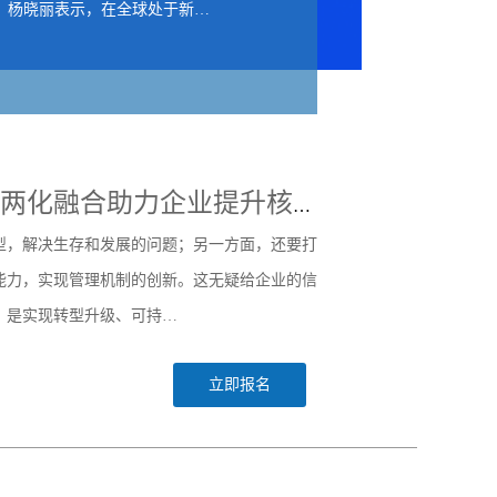
注。杨晓丽表示，在全球处于新…
产权
发布时
化融合助力企业提升核心竞争力
型，解决生存和发展的问题；另一方面，还要打
能力，实现管理机制的创新。这无疑给企业的信
，是实现转型升级、可持…
立即报名