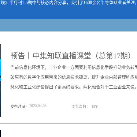
规》半月刊1-5期中的核心内容分享，吸引了1600余名半导体从业者关
预告丨中集知联直播课堂（总第17期） 两
当前信息化环境下，工业企业一方面要利用信息化手段推动业务转
破原有的数字化应用带来的信息技术孤岛，提升企业内部管理响应
息化和工业化建设提出了更高的要求。两化融合对于工业企业来说
2020
-
04
-
08
发布时间 :
浏览次数：
1951