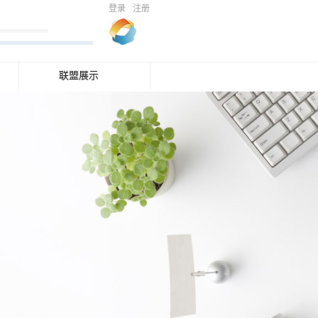
登录
注册
联盟展示