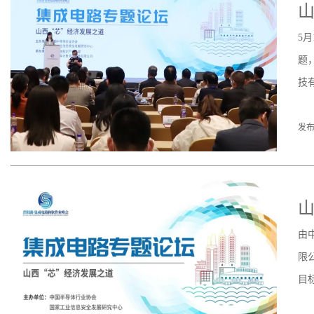
山
5
题
技
发布
山
由
限
目