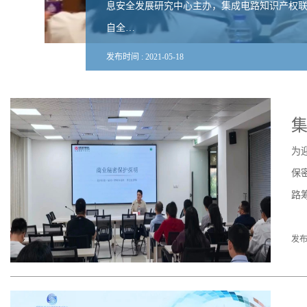
息安全发展研究中心主办，集成电路知识产权
自全…
发布时间 :
2021
-
05
-
18
为
保
路
发布