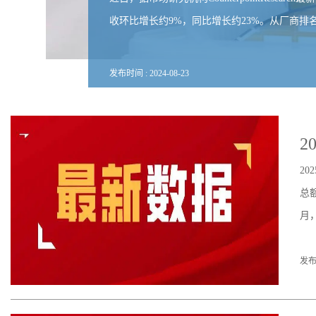
收环比增长约9%，同比增长约23%。从厂商排
发布时间 :
2024
-
08
-
23
2
2
总
月
发布