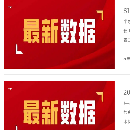
S
半导
长 
表
发布
2
1
势
术