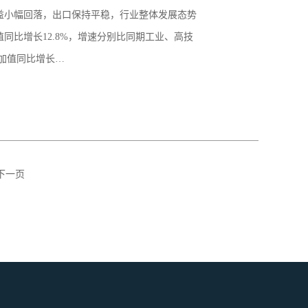
益小幅回落，出口保持平稳，行业整体发展态势
同比增长12.8%，增速分别比同期工业、高技
增加值同比增长…
下一页