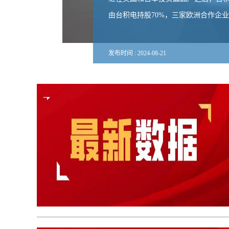
由台积电持股70%，三家欧洲合作企业
发布时间 :
2024
-
08
-
21