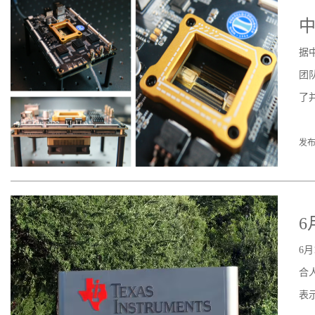
据
团
了
发布
6月1
6
合
表