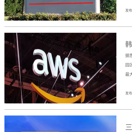
发布
韩
据
园
最
发布
三